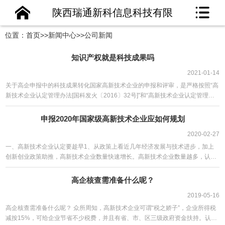
陕西瑞通新科信息科技有限
位置：
首页
>>
新闻中心
>>
公司新闻
公司
知识产权就是科技成果吗
2021-01-14
关于高企申报中的科技成果转化国家高新技术企业的申报和评审，是严格按照“高
新技术企业认定管理办法[国科发火〔2016〕32号]”和“高新技术企业认定管理工
作指引[...
申报2020年国家级高新技术企业应如何规划
2020-02-27
一、高新技术企业认定要趁早1、从政策上看近几年经济发展与技术进步，加上
创新创业政策助推，高新技术企业数量快速增长。高新技术企业数量越多，认定
要求越严格。2、从企...
高企核查需准备什么呢？
2019-05-16
高企核查需准备什么呢？ 众所周知，高新技术企业可谓“税之娇子”，企业所得税
减按15%，可给企业节省不少税费，并且有省、市、区三级政府资金扶持。认定